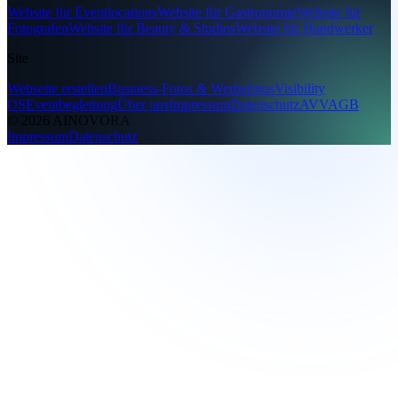
Website für Eventlocations
Website für Gastronomie
Website für
Fotografen
Website für Beauty & Studios
Website für Handwerker
Site
Webseite erstellen
Business-Fotos & Werbefotos
Visibility
OS
Eventbegleitung
Über uns
Impressum
Datenschutz
AVV
AGB
©
2026
AINOVORA
Impressum
Datenschutz