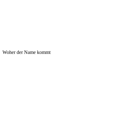
Bild, Film und Organisation
Fotografie
Videografie
Postproduktion
Organisation
Woher der Name kommt