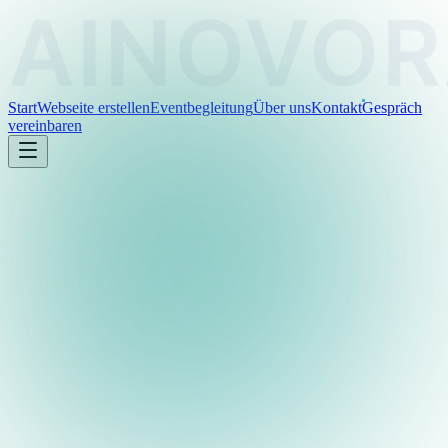
Start
Webseite erstellen
Eventbegleitung
Über uns
Kontakt
Gespräch
vereinbaren